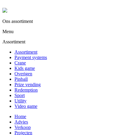
Ons assortiment
Menu
Assortiment
Assortiment
Payment systems
Crane
Kids game
Overigen
Pinball
Prize vending
Redemption
Sport
Utility
Video game
Home
Advies
Verkoop
Projecten