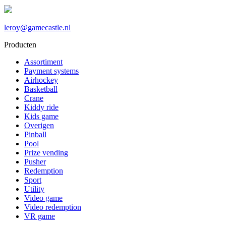
leroy@gamecastle.nl
Producten
Assortiment
Payment systems
Airhockey
Basketball
Crane
Kiddy ride
Kids game
Overigen
Pinball
Pool
Prize vending
Pusher
Redemption
Sport
Utility
Video game
Video redemption
VR game