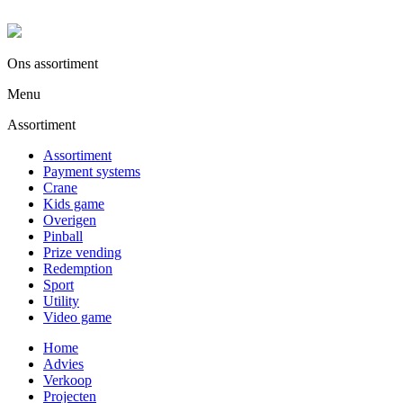
Ons assortiment
Menu
Assortiment
Assortiment
Payment systems
Crane
Kids game
Overigen
Pinball
Prize vending
Redemption
Sport
Utility
Video game
Home
Advies
Verkoop
Projecten